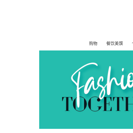
购物
餐饮美馔