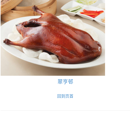
翠亨邨
回到页首