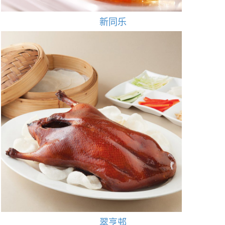
新同乐
翠亨邨