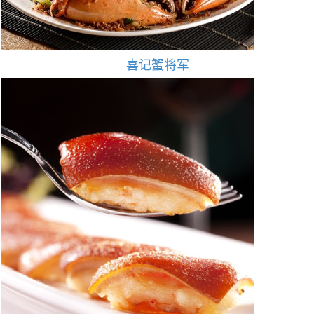
喜记蟹将军