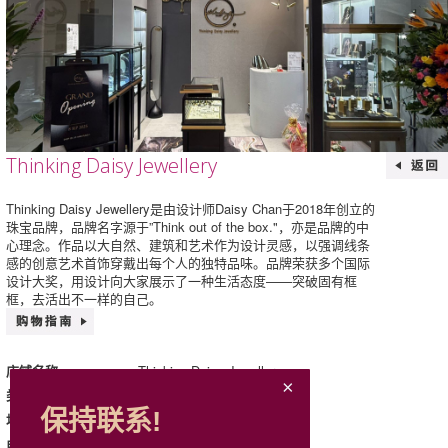
Thinking Daisy Jewellery
Thinking Daisy Jewellery是由设计师Daisy Chan于2018年创立的
珠宝品牌，品牌名字源于”Think out of the box."，亦是品牌的中
心理念。作品以大自然、建筑和艺术作为设计灵感，以强调线条
感的创意艺术首饰穿戴出每个人的独特品味。品牌荣获多个国际
设计大奖，用设计向大家展示了一种生活态度——突破固有框
框，去活出不一样的自己。
Thinking Daisy Jewellery
店铺名称
饰物、珠宝及手表
类别
保持联系!
131, L1, Mira Place 1
地址
6428 5214
电话