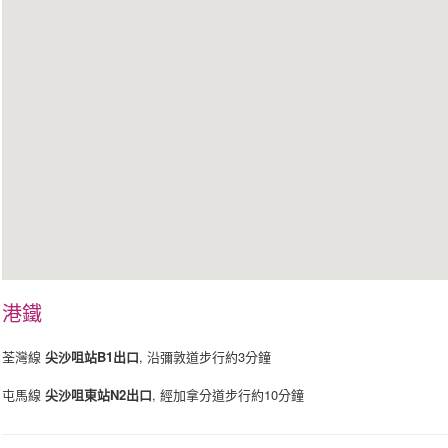
港鐵
荃灣線
尖沙咀站B1出口
, 沿彌敦道步行約3分鐘
屯馬線
尖沙咀東站N2出口
, 經加拿分道步行約10分鐘