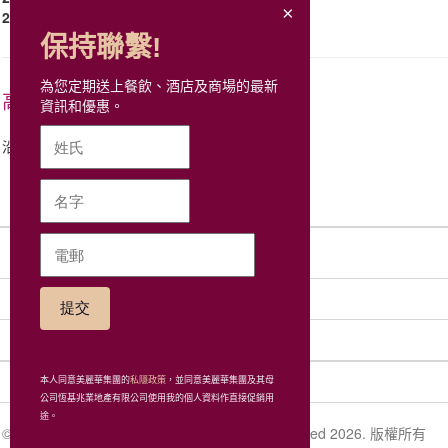
296D
尚德 → 九龍鐵路站
保持聯繫!
為您定期送上餐飲、酒店及商場的最新
高鐵
資訊和優惠。
沿柯士甸道步行至彌敦道轉右直行, 約20分鐘
網站地圖
社交網絡
集團
相關連接
本人同意美麗華集團的
私隱政策
，並同意美麗華集團及其母
公司恆基兆業地產有限公司使用我的個人資料作直接促銷用
途。
© Miramar Hotel and Investment Company, Limited 2026. 版權所有