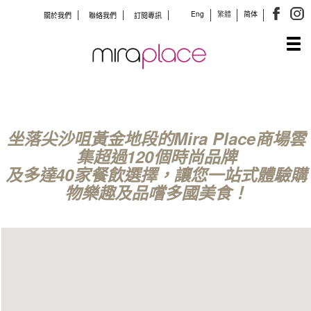
Eng
繁體
简体
關於我們
聯絡我們
訂閱專訊
Tog
navi
坐落尖沙咀黃金地段的Mira Place商場雲
集超過120個時尚品牌
及多達40家餐飲選擇，讓您一站式體驗購
物樂趣及品嚐多國美食！