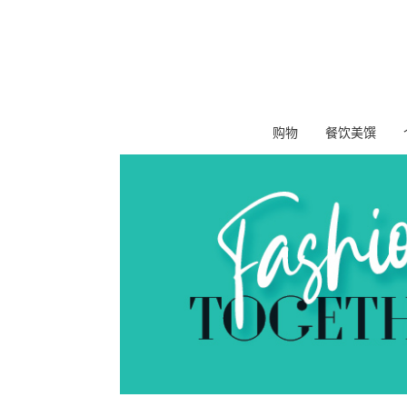
购物
餐饮美馔