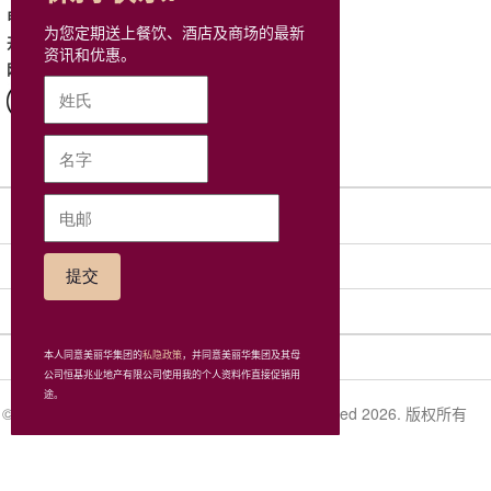
9806 1166
电话
为您定期送上餐饮、酒店及商场的最新
星期一至日: 11:00 - 22:00
开放时间
资讯和优惠。
网站
网站地图
社交网络
集团
相关连接
本人同意美丽华集团的
私隐政策
，并同意美丽华集团及其母
公司恒基兆业地产有限公司使用我的个人资料作直接促销用
途。
© Miramar Hotel and Investment Company, Limited 2026. 版权所有