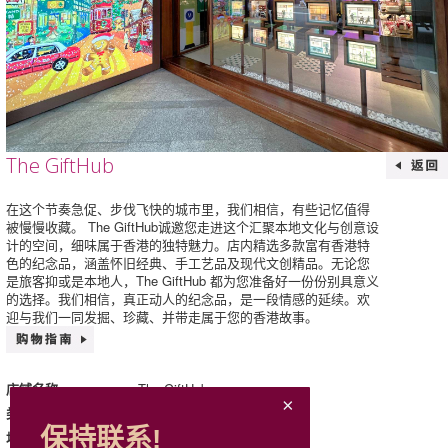
The GiftHub
在这个节奏急促、步伐飞快的城市里，我们相信，有些记忆值得
被慢慢收藏。 The GiftHub诚邀您走进这个汇聚本地文化与创意设
计的空间，细味属于香港的独特魅力。店内精选多款富有香港特
色的纪念品，涵盖怀旧经典、手工艺品及现代文创精品。无论您
是旅客抑或是本地人，The GiftHub 都为您准备好一份份别具意义
的选择。我们相信，真正动人的纪念品，是一段情感的延续。欢
迎与我们一同发掘、珍藏、并带走属于您的香港故事。
The GiftHub
店铺名称
礼品及旅游用品
类别
保持联系!
G66, G, Mira Place 2
地址