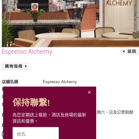
Espresso Alchemy
Espresso Alchemy
店鋪名稱
輕便美食及甜品
類別
113B, L1, Mira Place 1
地址
保持聯繫!
2674 1838
電話
星期一至五: 08:00 - 20:30 ; 星期六、日及公眾假期:
開放時間
為您定期送上餐飲、酒店及商場的最新
10:00 - 20:30
資訊和優惠。
http://alchemycoffee.net/
網站