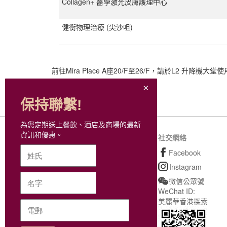
Collagen+ 醫學激光皮膚護理中心
健衡物理治療 (尖沙咀)
前往Mira Place A座20/F至26/F，請於L2 升降機大
保持聯繫!
為您定期送上餐飲、酒店及商場的最新
資訊和優惠。
網站地圖
社交網絡
購物
Facebook
餐飲美饌
Instagram
個人護理及其他
微信公眾號
WeChat ID:
最新動態
美麗華香港探索
尊貴會籍
M Coins及現金券參與商