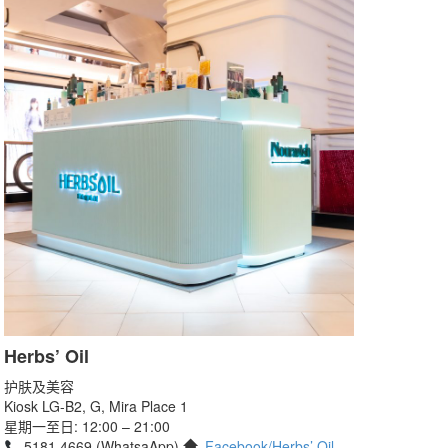
Herbs’ Oil
护肤及美容
Kiosk LG-B2, G, Mira Place 1
星期一至日: 12:00 – 21:00
5181 4669 (WhatsaApp)
Facebook/Herbs’ Oil