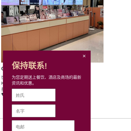
保持联系!
Con Go Into Ur Eyes
饰物、珠宝及手表
为您定期送上餐饮、酒店及商场的最新
Kiosk L2-D, L2, Mira Place 1
资讯和优惠。
星期一至日: 11:00 – 21:00
6608 9270
Website/Con Go Into Ur Eyes
网站地图