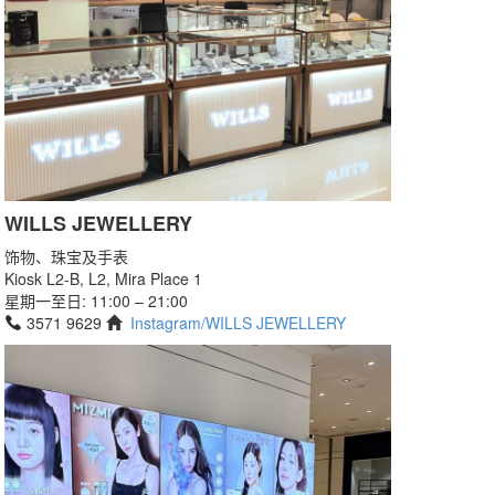
WILLS JEWELLERY
饰物、珠宝及手表
Kiosk L2-B, L2, Mira Place 1
星期一至日: 11:00 – 21:00
3571 9629
Instagram/WILLS JEWELLERY