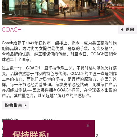
COACH
Coach始建于1941年纽约市一阁楼上，迄今，成为美国高端时尚
配饰品牌，为时尚男女提供最优质、奢华的手袋、配饰及精品。
全赖品牌的优质、纯正和保值的传统，时至今日，COACH营销全
球逾二十个国家。
过去数十年，COACH一直坚持传承工艺。不管时装与潮流怎样演
变，品牌依然忠于自家的特色与传统。COACH的工匠一直是制作
工序的核心，而他们对质量的坚持，是品牌的原动力，亦因为这
样，每一细节必经妥善处理。每块皮革必经钻研，同样每件产品
亦须经过测试──因此每件拥有COACH标签、在全球各地出售的
产品，其质量之高，甚至超越品牌订立的严谨标准。
COACH
店铺名称
时装及运动用品
类别
保持联系!
G63, G & 163, L1, Mira Place 2
地址