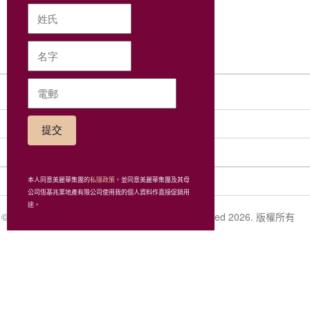
網站地圖
社交網絡
集團
相關連接
本人同意美麗華集團的
私隱政策
，並同意美麗華集團及其母
公司恆基兆業地產有限公司使用我的個人資料作直接促銷用
途。
© Miramar Hotel and Investment Company, Limited 2026. 版權所有