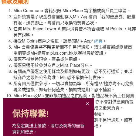
條款及細則
Mira Commune 會籍只限 Mira Place 寫字樓或商戶員工申請。
迎新獎賞電子現金券會自動存入Mi+ App會員「我的優惠券」數量
有限，送完即止。每會員只限換領獎賞乙次。
任何 Mira Place Tower A 商戶消費皆不符合賺取 M Points ，除非
另有說明。
接受M Coins商戶之名單，請參閱Mi+ App/
網頁
。
Mi+ 會員優惠將不時更新而不作另行通知。請往禮賓部或瀏覽商
場網頁或Mi+網頁miplus.com.hk以獲得最新資訊。
優惠不得兌換現金、產品或信用額。
優惠只適用於參與商戶之Mira Place分店。
有關商戶優惠之使用條款及細則如有更改，恕不另行通知；並以
該商戶之最終公佈為准，Mi+恕不承擔任何責任。
所有圖片僅供參考，一切以實物為準。所有禮品/禮券均不可兌換
現金或退換。如有任何遺失、損毀或過期，恕不補發。
Mira Place及Mi+並非換領禮品之供應商，對禮品概不負上任何責
任 (包括但不限於禮品責任、質素及保養) ；亦不會對供應商所提
供之產品或服務作出保證或使用其產品所構成之後果負責。
保持聯繫!
如有任何爭議，Mi+及參與商戶擁有最終決議權。
上述換領之條款細則如有任何更改或取消，恕不另行通知。如有
任何爭議，美麗華集團保留一切之最終決定權。
為您定期送上餐飲、酒店及商場的最新
資訊和優惠。