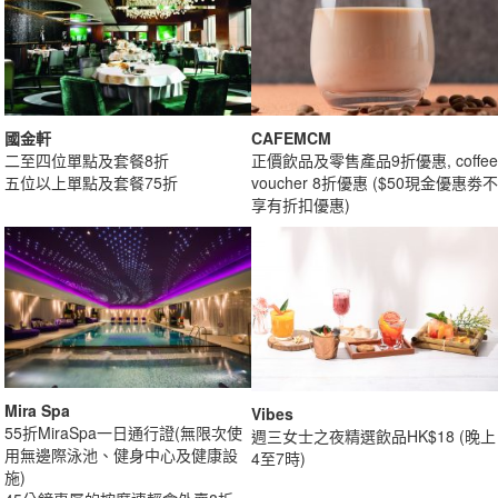
國金軒
CAFEMCM
二至四位單點及套餐8折
正價飲品及零售產品9折優惠, coffee
五位以上單點及套餐75折
voucher 8折優惠 ($50現金優惠劵不
享有折扣優惠)
Mira Spa
Vibes
55折MiraSpa一日通行證(無限次使
週三女士之夜精選飲品HK$18 (晚上
用無邊際泳池、健身中心及健康設
4至7時)
施)