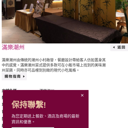
滿樂潮州
滿樂潮州由傳統的潮州小村啟發，餐廳設計帶給客人仿如置身其
中的感覺。滿樂潮州菜式提供多款可在小販市場上找到的美味潮
州菜餚，同時亦可品嚐到別緻的現代小吃風格。
滿樂潮州
店鋪名稱
中式佳餚
類別
保持聯繫!
405, L4, Mira Place 1
地址
2157 9949
電話
為您定期送上餐飲、酒店及商場的最新
星期一至日: 11:00 - 23:00
開放時間
資訊和優惠。
http://www.buick-hk.com
網站