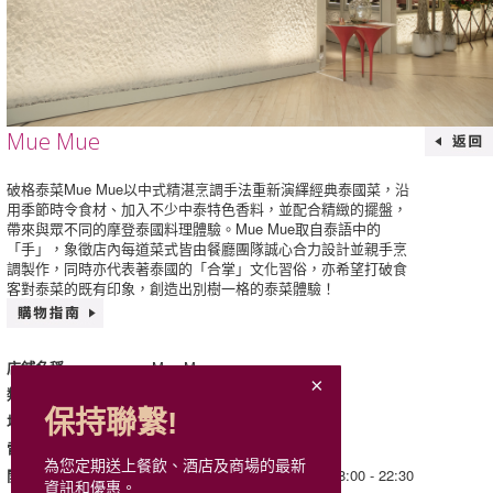
Mue Mue
破格泰菜Mue Mue以中式精湛烹調手法重新演繹經典泰國菜，沿
用季節時令食材、加入不少中泰特色香料，並配合精緻的擺盤，
帶來與眾不同的摩登泰國料理體驗。Mue Mue取自泰語中的
「手」，象徵店內每道菜式皆由餐廳團隊誠心合力設計並親手烹
調製作，同時亦代表著泰國的「合掌」文化習俗，亦希望打破食
客對泰菜的既有印象，創造出別樹一格的泰菜體驗！
Mue Mue
店鋪名稱
亞洲風味
類別
保持聯繫!
302, L3, Mira Place 1
地址
9833 0788
電話
為您定期送上餐飲、酒店及商場的最新
星期一至日: 12:00 - 15:00；18:00 - 22:30
開放時間
資訊和優惠。