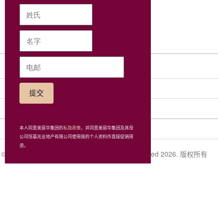
网站地图
社交网络
集团
相关连接
本人同意美丽华集团的
私隐政策
，并同意美丽华集团及其母
公司恒基兆业地产有限公司使用我的个人资料作直接促销用
途。
© Miramar Hotel and Investment Company, Limited 2026. 版权所有