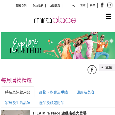
Eng
繁體
简体
關於我們
聯絡我們
訂閱專訊
Tog
navi
每月購物精選
時裝及運動用品
飾物、珠寶及手錶
護膚及美容
家居及生活品味
禮品及旅遊用品
FILA Mira Place 旗艦店盛大登場