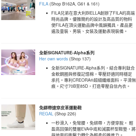
FILA
(Shop B162A, G61 & 161)
FILA兄弟在意大利BIELLA創辦了FILA的高端
時尚品牌。優雅簡約的設計及高品質的物料
使FILA在頂尖運動品牌中風韻獨具，產品更
遍及童裝、男裝、女裝及運動表現裝備。
全新SIGNATURE-Alpha系列
Her own words
(Shop 137)
全新SIGNATURE-Alpha系列，結合專利鈦合
金軟鋼圈與修復記憶棉，零壓舒適同時穩定
承托。專利CREORA®超細纖維面料，平滑無
痕。尺寸70B至85D，打造零壓自信內衣。
免綁帶速穿皮革運動鞋
REGAL
(Shop 226)
一秒滑入，免彎腰，免綁帶，方便穿脫。 輕
盈高回彈的雙層EVA中底和減震杯型鞋墊，將
與地面的衝擊力轉化為輕柔的推進力。