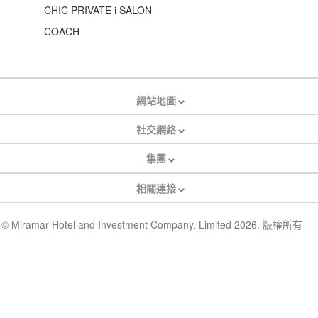
CHIC PRIVATE i SALON
COACH
comcoca
Cosme Kitchen
Dawn Jewellery
網站地圖
Dearest
社交網絡
DESCENTE
集團
DIABOND
Dignity D. Jewelry
相關連接
DIORELLA.ME & LUV LUX
FILA
© Miramar Hotel and Investment Company, Limited 2026. 版權所有
FUTAGO
ghd
Greenup Beauty
GU