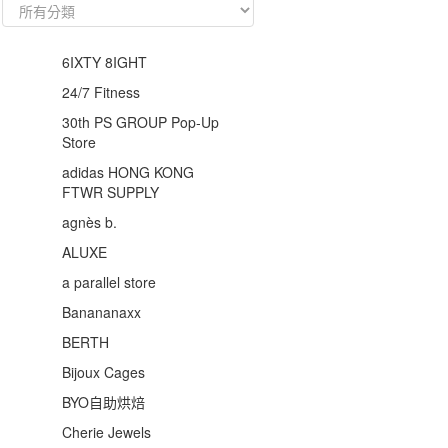
6IXTY 8IGHT
24/7 Fitness
30th PS GROUP Pop‑Up
Store
adidas HONG KONG
FTWR SUPPLY
agnès b.
ALUXE
a parallel store
Banananaxx
BERTH
Bijoux Cages
BYO自助烘焙
Cherie Jewels