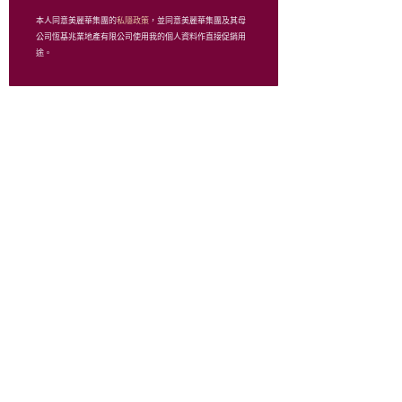
NorieM SENSOUNICO
本人同意美麗華集團的
私隱政策
，並同意美麗華集團及其母
OHIO
公司恆基兆業地產有限公司使用我的個人資料作直接促銷用
PAMYCARIE
途。
Peach John
PORTER
INTERNATIONAL
PS Academy
REGAL 麗格靴業
RICCINI
SNIDEL/ LILY BROWN/
gelato pique
Soul Hair Spa
Super Three
Swatch
The GiftHub
THE KORNER PLUS+