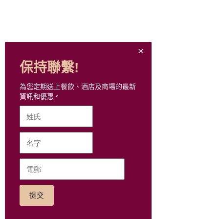
KSK Workshop
Lapeewee
Leather Lab
LEGiT
Lostnfound Studio
保持聯繫!
Lovisa
為您定期送上餐飲、酒店及商場的最新
Lowrys Farm
資訊和優惠。
LUXE Tuxedo
MaBelle
MiraSpa
MMW Concept
motto carpe diem
MR.COLLECTION 時尚紳
士
Nail Me