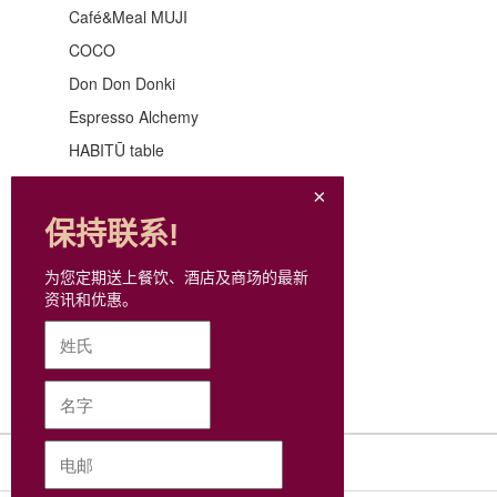
Café&Meal MUJI
COCO
Don Don Donki
Espresso Alchemy
HABITŪ table
JACOMAX
KFC
保持联系!
Mue Mue
为您定期送上餐饮、酒店及商场的最新
My Day
资讯和优惠。
My Little Coffee
NUTTEA
PROTEIN MONSTER
Sushi Takeshi 鮨たけし
Yamm
网站地图
元气一杯