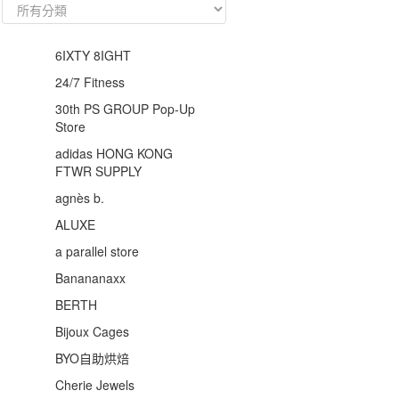
6IXTY 8IGHT
24/7 Fitness
30th PS GROUP Pop‑Up
Store
adidas HONG KONG
FTWR SUPPLY
agnès b.
ALUXE
a parallel store
Banananaxx
BERTH
Bijoux Cages
BYO自助烘焙
Cherie Jewels