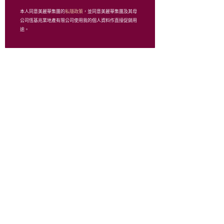
NorieM SENSOUNICO
本人同意美麗華集團的
私隱政策
，並同意美麗華集團及其母
OHIO
公司恆基兆業地產有限公司使用我的個人資料作直接促銷用
PAMYCARIE
途。
Peach John
PORTER
INTERNATIONAL
PS Academy
REGAL 麗格靴業
RICCINI
SNIDEL/ LILY BROWN/
gelato pique
Soul Hair Spa
Super Three
Swatch
The GiftHub
THE KORNER PLUS+