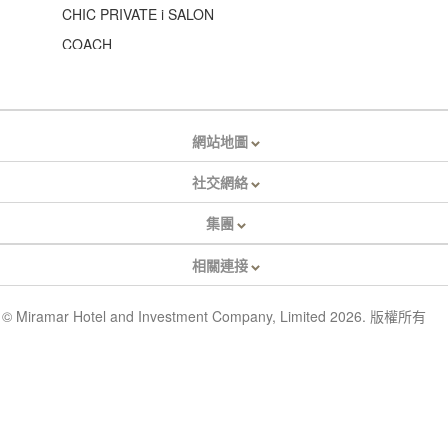
CHIC PRIVATE i SALON
COACH
comcoca
Cosme Kitchen
Dawn Jewellery
網站地圖
Dearest
社交網絡
DESCENTE
集團
DIABOND
Dignity D. Jewelry
相關連接
DIORELLA.ME & LUV LUX
FILA
© Miramar Hotel and Investment Company, Limited 2026. 版權所有
FUTAGO
ghd
Greenup Beauty
GU