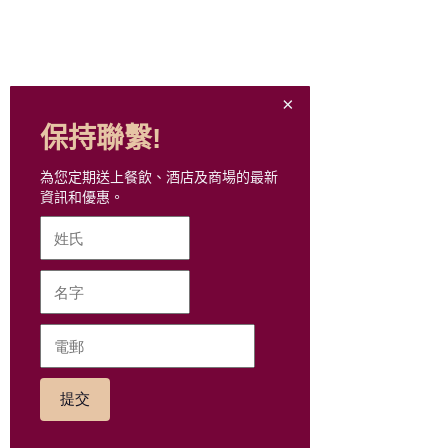
KSK Workshop
Lapeewee
Leather Lab
LEGiT
Lostnfound Studio
保持聯繫!
Lovisa
為您定期送上餐飲、酒店及商場的最新
Lowrys Farm
資訊和優惠。
LUXE Tuxedo
MaBelle
MiraSpa
MMW Concept
motto carpe diem
MR.COLLECTION 時尚紳
士
Nail Me